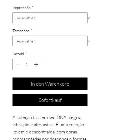
Impressão
*
Tamanhos
*
Anzahl
*
In den Warenkorb
Sofortkauf
A coleção traz em seu DNA alegria,
vibração e alto-astral. É uma coleção
jovem e descontraída, com obras
representadas por desenhos e formas