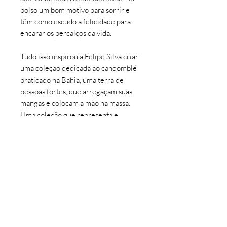
bolso um bom motivo para sorrir e
têm como escudo a felicidade para
encarar os percalços da vida.
Tudo isso inspirou a Felipe Silva criar
uma coleção dedicada ao candomblé
praticado na Bahia, uma terra de
pessoas fortes, que arregaçam suas
mangas e colocam a mão na massa.
Uma coleção que representa e
reverencia a fé dos baianos, uma fé
que deve ser respeitada por todos.
E é por isso que essa coleção leva o
nome Altar, uma palavra que
representa elevação, adoração e
amor.