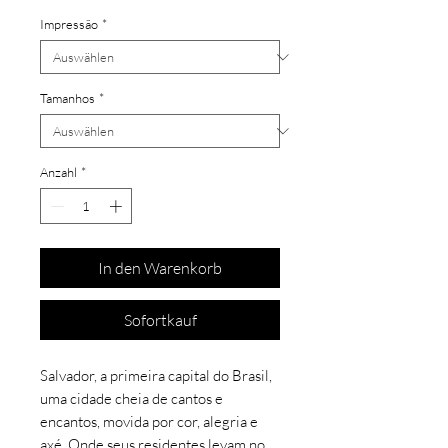
Impressão
*
Tamanhos
*
Anzahl
*
In den Warenkorb
Sofortkauf
Salvador, a primeira capital do Brasil,
uma cidade cheia de cantos e
encantos, movida por cor, alegria e
axé. Onde seus residentes levam no