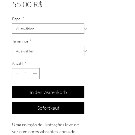
Preis
55,00 R$
Papel
*
Tamanhos
*
Anzahl
*
In den Warenkorb
Sofortkauf
Uma coleção de ilustrações leve de
ver com cores vibrantes, cheia de