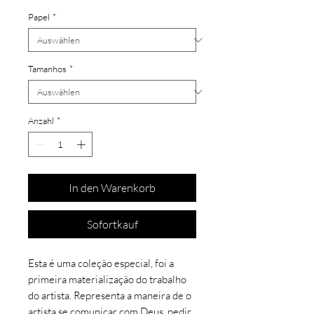
Papel
*
Tamanhos
*
Anzahl
*
In den Warenkorb
Sofortkauf
Esta é uma coleção especial, foi a
primeira materialização do trabalho
do artista. Representa a maneira de o
artista se comunicar com Deus, pedir