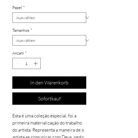
Papel
*
Tamanhos
*
Anzahl
*
In den Warenkorb
Sofortkauf
Esta é uma coleção especial, foi a
primeira materialização do trabalho
do artista. Representa a maneira de o
artista se comunicar com Deus, pedir