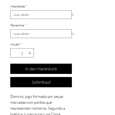
Impressão
*
Tamanhos
*
Anzahl
*
In den Warenkorb
Sofortkauf
Dominó, jogo formado por peças
marcadas com pontos que
representam números. Segundo a
história, o jogo surgiu na China,