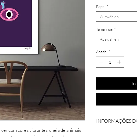
Papel
*
Auswählen
Tamanhos
*
Auswählen
Anzahl
*
In
INFORMAÇÕES D
 ver com cores vibrantes, cheia de animais
Coleção: Zóio