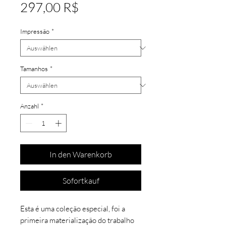
Preis
297,00 R$
Impressão
*
Tamanhos
*
Anzahl
*
In den Warenkorb
Sofortkauf
Esta é uma coleção especial, foi a
primeira materialização do trabalho