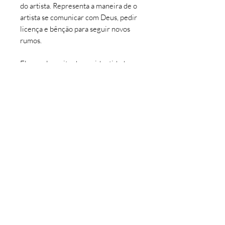
do artista. Representa a maneira de o
artista se comunicar com Deus, pedir
licença e bênção para seguir novos
rumos.
Ela revela muito de sua identidade, a
relação com sua família e a infância no
interior da Bahia. Sua família é muito
católica e são memórias muito fortes
da infância. A coleção Divino
Santuário é um resgate dessas raízes.
INFORMAÇÕES DO PRODUTO
Coleção: Divino Santuário
Tipo: Gravura
Tiragem: 85 para cada tamanho
©
2016 - 2026
Artedepi por Manoel Felipe.
Artista: Felipe Silva
Todos os direitos reservados.
Impressão: Studio ou Canvas