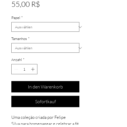
Preis
55,00 R$
Papel
*
Tamanhos
*
Anzahl
*
In den Warenkorb
Sofortkauf
Uma coleção criada por Felipe
Silva para homenagear e celebrar a fé