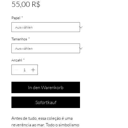
Preis
55,00 R$
Papel
*
Tamanhos
*
Anzahl
*
In den Warenkorb
Sofortkauf
Antes de tudo, essa coleção é uma
reverência ao mar. Todo o simbolismo