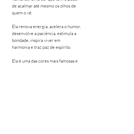
de acalmar até mesmo os olhos de
quem o vê.
Ela renova energia, acelera o humor,
desenvolve a paciência, estimula a
bondade, inspira viver em
harmonia e traz paz de espírito.
Ela é uma das cores mais famosas e
queridas do mundo.
Ela é a cor com infinitas tonalidades e
expressões, ela é a cor AZUL!
Por isso, nada mais que justo criar
uma coleção homenagiando essa cor
tão viva e presente entre nós.
INFORMAÇÕES DO PRODUTO