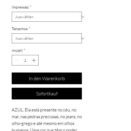
Impressão
*
Tamanhos
*
Anzahl
*
In den Warenkorb
Sofortkauf
AZUL. Ela está presente no céu, no
mar, nas pedras preciosas, no jeans, no
olho-grego e até mesmo em olhos
humanos. Uma cor que têm o poder