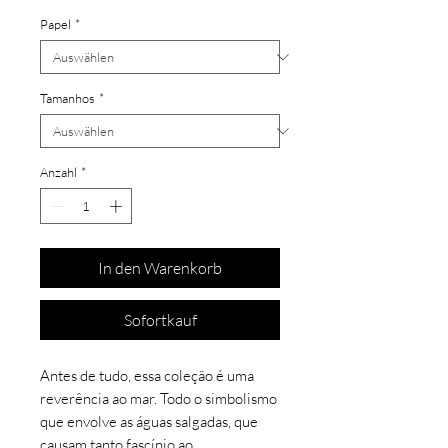
Papel
*
Tamanhos
*
Anzahl
*
In den Warenkorb
Sofortkauf
Antes de tudo, essa coleção é uma
reverência ao mar. Todo o simbolismo
que envolve as águas salgadas, que
causam tanto fascínio ao