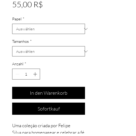
Preis
55,00 R$
Papel
*
Tamanhos
*
Anzahl
*
In den Warenkorb
Sofortkauf
Uma coleção criada por Felipe
Silva para homenagear e celebrar a fé