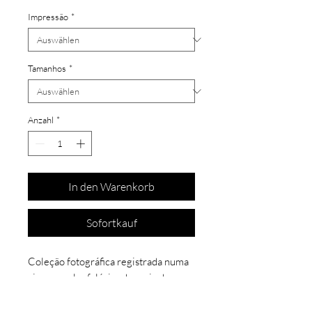
Impressão
*
Tamanhos
*
Anzahl
*
In den Warenkorb
Sofortkauf
Coleção fotográfica registrada numa
viagem pelas falésias da praia de
Morro Branco, localizada na cidade
de Beberibe, no Estado do Ceará.