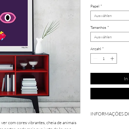
Papel
*
Auswählen
Tamanhos
*
Auswählen
Anzahl
*
In
INFORMAÇÕES D
 ver com cores vibrantes, cheia de animais
Coleção: Zóio