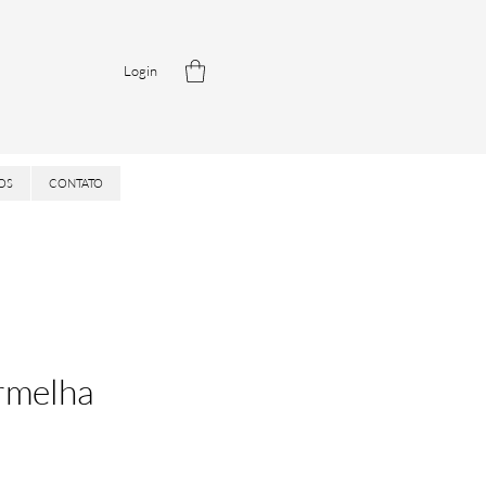
Login
OS
CONTATO
rmelha
is