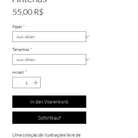
Preis
55,00 R$
Papel
*
Tamanhos
*
Anzahl
*
In den Warenkorb
Sofortkauf
Uma coleção de ilustrações leve de