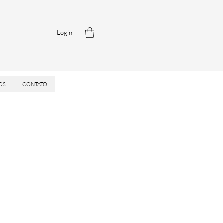
Login
OS
CONTATO
is