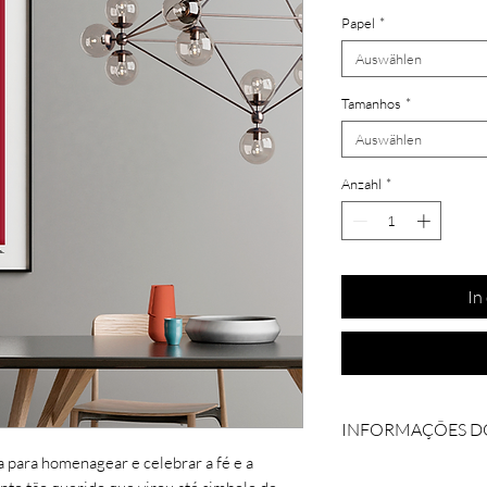
Papel
*
Auswählen
Tamanhos
*
Auswählen
Anzahl
*
In
INFORMAÇÕES D
a para homenagear e celebrar a fé e a
Coleção: 23 de abri