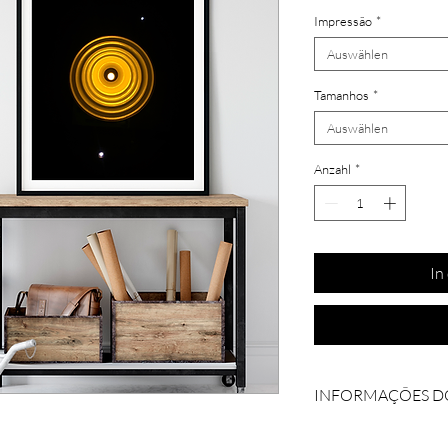
Impressão
*
Auswählen
Tamanhos
*
Auswählen
Anzahl
*
In
INFORMAÇÕES D
Coleção: Lights