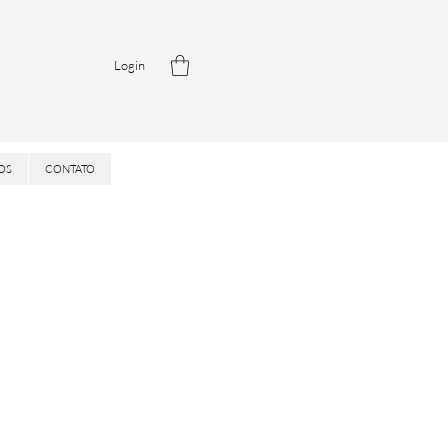
Login
OS
CONTATO
reis